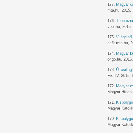
177.
Magyar cs
mta.hu, 2015. á
176.
Több ezer
veol.hu, 2015.
175.
Világelső
csfk.mta.hu, 2
174.
Magyar ku
origo.hu, 2015
173.
Új csilla
Fix TV, 2015. 
172.
Magyar cs
Magyar Hírlap,
171.
Kisbolygók
Magyar Katolik
170.
Kisbolygók
Magyar Katolik