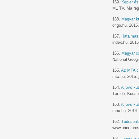
169.
Kepler és
M1 TV, Ma regg
168.
Magyar ku
origo.hu, 2015
167.
Hatalmas 
index.hu, 2015
166.
Magyar c
National Geogr
165.
Az MTA cs
mta.hu, 2015. 
164.
A jövő kut
Tér-idő, Kossu
163.
A jövő k
mno.hu, 2014.
162.
Tudóspal
www.orientpre
161.
Innodiáko