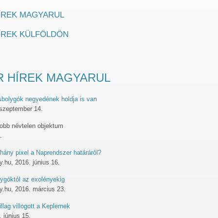
ÍREK MAGYARUL
ÍREK KÜLFÖLDÖN
R HÍREK MAGYARUL
kisbolygók negyedének holdja is van
 szeptember 14.
yobb névtelen objektum
.
éhány pixel a Naprendszer határáról?
.hu, 2016. június 16.
ygóktól az exolényekig
.hu, 2016. március 23.
llag villogott a Keplernek
 június 15.