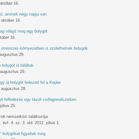
október 16.
ó, aminek négy napja van
 október 16.
lag világít meg egy bolygót
tóber 16.
 stresszes környezetben is születhetnek bolygók
augusztus 29.
 bolygót is találtak
 augusztus 29.
y új bolygót fedezett fel a Kepler
 augusztus 28.
rt felfedezés egy távoli csillagrendszerben
július 25.
zok nemzetközi találkozója
 évf. 4. sz. 3. old. 2012. július 1.
" bolygókat figyeltek meg