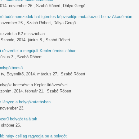
2014. november 26., Szabó Róbert, Dálya Gergő
kvő tudósnemzedék hat ígéretes képviselője mutatkozott be az Akadémián
 november 26., Szabó Róbert, Dálya Gergő
észvétel a K2 misszióban
 Szonda, 2014. június 8., Szabó Róbert
 részvétel a megújult Kepler-űrmisszióban
június 3., Szabó Róbert
bolygótávcső
v, Egyenlítő, 2014. március 27., Szabó Róbert
olygók keresése a Kepler-űrtávcsővel
zprém, 2014. február 21., Szabó Róbert
a lényeg a bolygókutatásban
 november 23.
szerű bolygót találtak
 október 26.
ló: négy csillag ragyogja be a bolygót