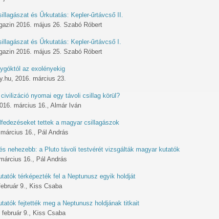
illagászat és Űrkutatás: Kepler-űrtávcső II.
agazin 2016. május 26. Szabó Róbert
illagászat és Űrkutatás: Kepler-űrtávcső I.
agazin 2016. május 25. Szabó Róbert
ygóktól az exolényekig
.hu, 2016. március 23.
civilizáció nyomai egy távoli csillag körül?
2016. március 16., Almár Iván
lfedezéseket tettek a magyar csillagászok
március 16., Pál András
s nehezebb: a Pluto távoli testvérét vizsgálták magyar kutatók
március 16., Pál András
tatók térképezték fel a Neptunusz egyik holdját
február 9., Kiss Csaba
tatók fejtették meg a Neptunusz holdjának titkait
. február 9., Kiss Csaba