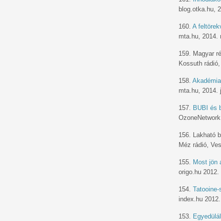
blog.otka.hu, 
160.
A feltöre
mta.hu, 2014.
159. Magyar r
Kossuth rádió,
158.
Akadémiai
mta.hu, 2014. 
157.
BUBI és 
OzoneNetwork t
156. Lakható b
Méz rádió, Ves
155.
Most jön 
origo.hu 2012.
154.
Tatooine-
index.hu 2012.
153.
Egyedülál