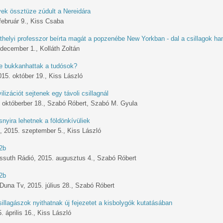
ek össztüze zúdult a Nereidára
február 9., Kiss Csaba
helyi professzor beírta magát a popzenébe New Yorkban - dal a csillagok han
 december 1., Kolláth Zoltán
e bukkanhattak a tudósok?
015. október 19., Kiss László
ilizációt sejtenek egy távoli csillagnál
. októberber 18., Szabó Róbert, Szabó M. Gyula
snyira lehetnek a földönkívüliek
 2015. szeptember 5., Kiss László
2b
ssuth Rádió, 2015. augusztus 4., Szabó Róbert
2b
 Duna Tv, 2015. július 28., Szabó Róbert
illagászok nyithatnak új fejezetet a kisbolygók kutatásában
. április 16., Kiss László