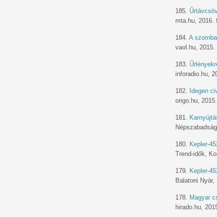
185.
Űrtávcsöv
mta.hu, 2016. 
184.
A szombat
vaol.hu, 2015.
183.
Űrlényekr
inforadio.hu, 2
182.
Idegen civ
origo.hu, 2015
181.
Karnyújtá
Népszabadság,
180.
Kepler-45
Trend-idők, Ko
179.
Kepler-45
Balatoni Nyár,
178.
Magyar cs
hirado.hu, 2015