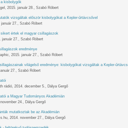
 a kisbolygók
el, 2015. január 28., Szabó Róbert
tatók vizsgáltak először kisbolygókat a Kepler-űrtávcsővel
. január 27., Szabó Róbert
sikert értek el magyar csillagászok
. január 27., Szabó Róbert
sillagászok eredménye
aphic, 2015. január 27., Szabó Róbert
illagászainak világelső eredménye: kisbolygókat vizsgáltak a Kepler-űrtávcs
január 27., Szabó Róbert
atói
th rádió, 2014. december 5., Dálya Gergő
utatói a Magyar Tudományos Akadémián
 november 24., Dálya Gergő
ánták mutatkoztak be az Akadémián
ss.hu, 2014. november 27., Dálya Gergő
k - feltörekvő tudósnemzedék