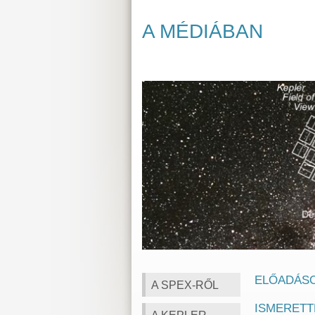
A MÉDIÁBAN
ELŐADÁSO
A SPEX-RŐL
ISMERETT