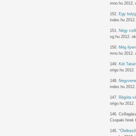
mno.hu 2012. 
152.
Egy bolyg
index.hu 2012.
151.
Négy csil
sg.hu 2012. ok
150.
Még ilyen
mno.hu 2012. 
149.
Két Tatuin
origo.hu 2012.
148.
Negyveneg
index.hu 2012.
147.
Régóta vá
origo.hu 2012. 
146. Csillagás
Csopaki hirek I.
145.
"Ölelkező