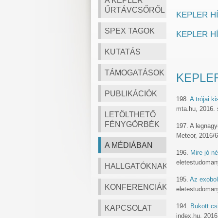
A KEPLER
ŰRTÁVCSŐRŐL
KEPLER H
SPEX TAGOK
KEPLER H
KUTATÁS
TÁMOGATÁSOK
KEPLE
PUBLIKÁCIÓK
198.
A trójai 
mta.hu, 2016.
LETÖLTHETŐ
FÉNYGÖRBÉK
197. A legnag
Meteor, 2016/6
A MÉDIÁBAN
196.
Mire jó n
eletestudomany
HALLGATÓKNAK
195.
Az exobol
KONFERENCIÁK
eletestudomany
194.
Bukott csi
KAPCSOLAT
index.hu, 2016.