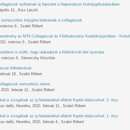
illagászok nyithatnak új fejezetet a Naprendszer kisbolygókutatásában
prilis 15., Kiss László
 extraszoláris bolygóra bukkantak a csillagászok
 március 6., Szabó Róbert
 eredmény az MTA Csillagászati és Földtudományi Kutatóközpontban - Kisbol
015. március 6., Szabó Róbert
tatókon is múlik, hogy ráakadjunk a földönkívüli élet nyomára
. március 4., Sárneczky Krisztián
gászati felfedezések
február 18., Szabó Róbert
illagászok nemzetközi sikere
 2015. február 12., Szabó Róbert
at is vizsgálnak az új feladatokkal ellátott Kepler-űrtávcsővel. 2. rész
us rádió, Heuréka, 2015. február 11., Szabó Róbert
at is vizsgálnak az új feladatokkal ellátott Kepler-űrtávcsővel. 1. rész
us rádió, Heuréka, 2015. február 4., Szabó Róbert