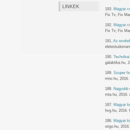
LINKEK
193.
Magyar cs
Fix Tv, Fix M
192.
Magyar cs
Fix Tv, Fix M
191.
Az exobol
eletestudomany
190.
Technikai 
galaktika.hu, 
189.
Szuper fe
mno.hu, 2016. 
188.
Nagyobb é
mta.hu, 2016. 
187.
Magyar ku
hvg.hu, 2016. 
186.
Magyar ku
origo.hu, 2016