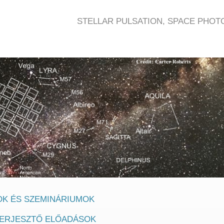
STELLAR PULSATION, SPACE PHOT
K ÉS SZEMINÁRIUMOK
ERJESZTŐ ELŐADÁSOK